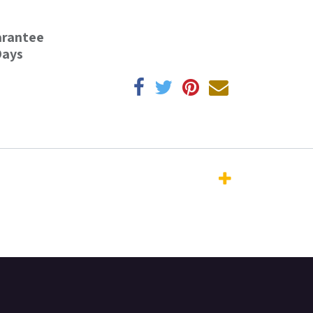
arantee
Days