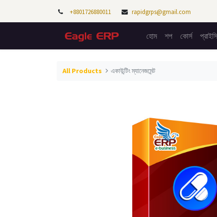
+8801726880011
rapidgrps@gmail.com
হোম
শপ
কোর্স​
প্রাইস
All Products
একাউন্টিং ম্যানেজমেন্ট