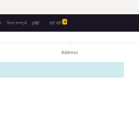
0
িং
ঈগল সম্পর্কে
কন্টাক্ট
মাই কার্ট
Address