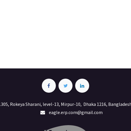
1305, Rokeya Sharani, level-13, Mirpur-10, Dhaka 1216, Bangladesh
eagle.erp.com@gmail.com