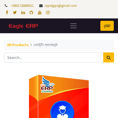
+8801726880011
rapidgrps@gmail.com
কন্টাক্ট
All Products
একাউন্টিং ম্যানেজমেন্ট