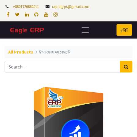
+8801726880011
rapidgrps@gmail.com
কন্টাক্ট
All Products
ঈগল সেলস ম্যানেজমেন্ট